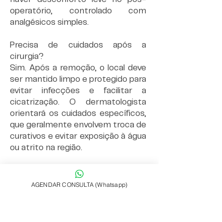
operatório, controlado com
analgésicos simples.
Precisa de cuidados após a
cirurgia?
Sim. Após a remoção, o local deve
ser mantido limpo e protegido para
evitar infecções e facilitar a
cicatrização. O dermatologista
orientará os cuidados específicos,
que geralmente envolvem troca de
curativos e evitar exposição à água
ou atrito na região.
A verruga pode voltar?
Existe a possibilidade de recidiva,
AGENDAR CONSULTA (Whatsapp)
principalmente se o vírus HPV
persistir no organismo ou se a
remoção não eliminar totalmente