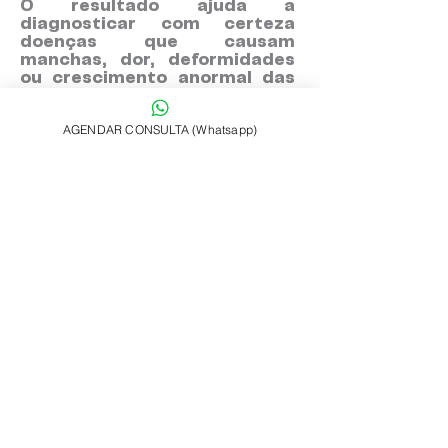
O resultado ajuda a
diagnosticar com certeza
doenças que causam
manchas, dor, deformidades
ou crescimento anormal das
unhas. Assim, você pode
começar o tratamento certo
AGENDAR CONSULTA (Whatsapp)
desde cedo.
É um exame seguro?
Sim, é seguro e feito por
dermatologistas
especializados, com baixo
risco de complicações.
Quer saber se precisa de
biópsia de unha?
Consulte o Dr. Miguel
Ceccarelli, dermatologista
especialista em unhas, com
atendimento em São Paulo,
Rio de Janeiro e online.
Agende sua consulta pelo
WhatsApp:
(21) 99218-9718
.