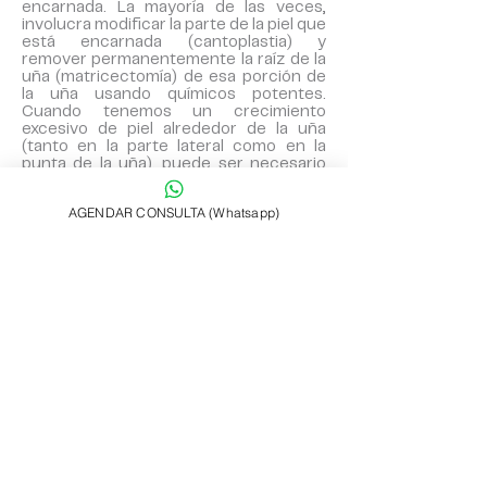
encarnada. La mayoría de las veces,
involucra modificar la parte de la piel que
está encarnada (cantoplastia) y
remover permanentemente la raíz de la
uña (matricectomía) de esa porción de
la uña usando químicos potentes.
Cuando tenemos un crecimiento
excesivo de piel alrededor de la uña
(tanto en la parte lateral como en la
punta de la uña), puede ser necesario
eliminar porciones de piel. Es posible
que también necesite usar puntos.
AGENDAR CONSULTA (Whatsapp)
¿Cuáles son los beneficios de
la cirugía de uñas encarnadas?
Estos dos procedimientos, realizados
durante la cirugía, han demostrado ser
los más efectivos para reducir la
posibilidad de volver a tener una uña
encarnada.
Se utiliza anestesia local, que elimina por
completo el dolor durante la cirugía.
Se puede realizar de forma ambulatoria,
en el consultorio médico o en un centro
quirúrgico, según el paciente.